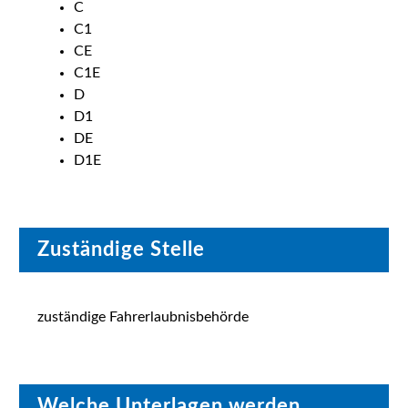
C
C1
CE
C1E
D
D1
DE
D1E
Zuständige Stelle
zuständige Fahrerlaubnisbehörde
Welche Unterlagen werden