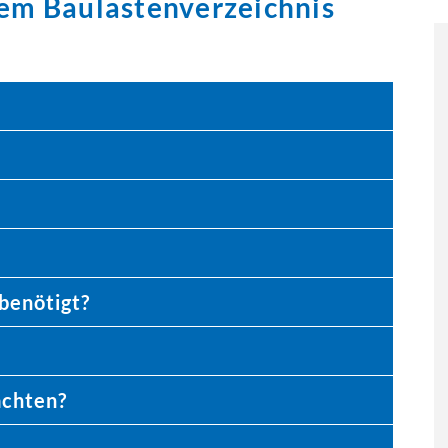
dem Baulastenverzeichnis
benötigt?
achten?